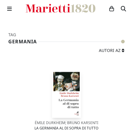
TAG
GERMANIA
AUTORI AZ
ÉMILE DURKHEIM; BRUNO KARSENTI
LA GERMANIA AL DI SOPRA DI TUTTO