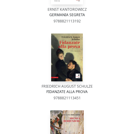
ERNST KANTOROWICZ
GERMANIA SEGRETA
9788821113192
FRIEDRICH AUGUST SCHULZE
FIDANZATE ALLA PROVA
9788821113451