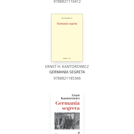
9788821110412
ERNST H. KANTOROWICZ
GERMANIA SEGRETA
9788821185366