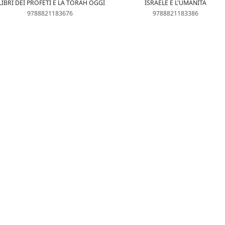
 LIBRI DEI PROFETI E LA TORAH OGGI
ISRAELE E L'UMANITÀ
9788821183676
9788821183386