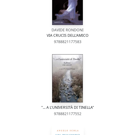
DAVIDE RONDONI
VIA CRUCIS DELL'AMICO
9788821177583
"... A L'UNIVERSITÀ DI TINELLA"
9788821177552