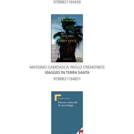
9788821164439
MASSIMO CAMISASCA; PAOLO CREMONESI
VIAGGIO IN TERRA SANTA
9788821164651