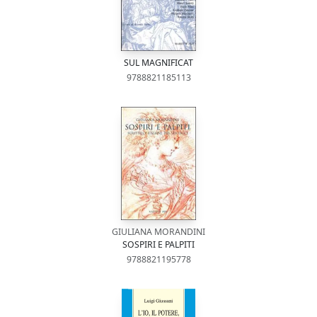
SUL MAGNIFICAT
9788821185113
GIULIANA MORANDINI
SOSPIRI E PALPITI
9788821195778