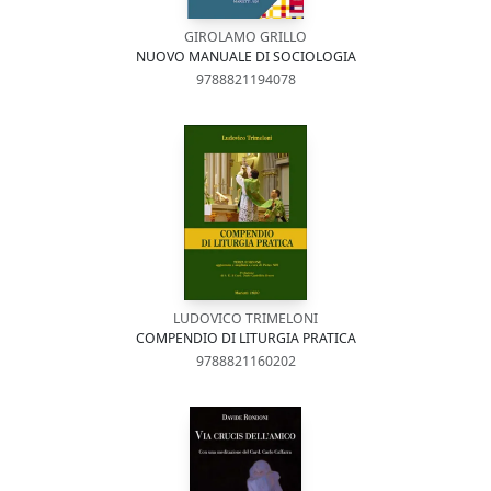
GIROLAMO GRILLO
NUOVO MANUALE DI SOCIOLOGIA
9788821194078
LUDOVICO TRIMELONI
COMPENDIO DI LITURGIA PRATICA
9788821160202