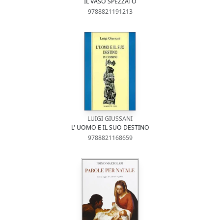
IL VASO SPEZZATO
9788821191213
LUIGI GIUSSANI
L' UOMO E IL SUO DESTINO
9788821168659