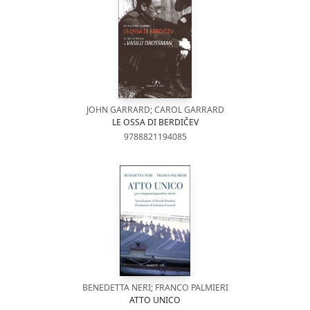
JOHN GARRARD; CAROL GARRARD
LE OSSA DI BERDIČEV
9788821194085
BENEDETTA NERI; FRANCO PALMIERI
ATTO UNICO