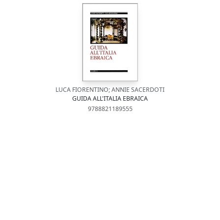
LUCA FIORENTINO; ANNIE SACERDOTI
GUIDA ALL'ITALIA EBRAICA
9788821189555