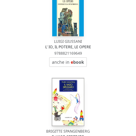
LUIGI GIUSSANI
L' IO, IL POTERE, LE OPERE
9788821169649
anche in
e
book
BRIGITTE SPANGENBERG