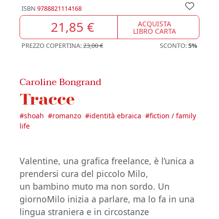
ISBN
9788821114168
21,85 €
ACQUISTA
LIBRO CARTA
PREZZO COPERTINA:
23,00 €
SCONTO:
5%
Caroline Bongrand
Tracce
#
shoah
#
romanzo
#
identità ebraica
#
fiction / family
life
Valentine, una grafica freelance, è l’unica a
prendersi cura del piccolo Milo,
un bambino muto ma non sordo. Un
giornoMilo inizia a parlare, ma lo fa in una
lingua straniera e in circostanze