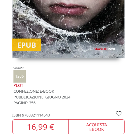
EPUB
COLLANA
1206
PLOT
CONFEZIONE:
E-BOOK
PUBBLICAZIONE:
GIUGNO 2024
PAGINE: 356
ISBN
9788821114540
16,99 €
ACQUISTA
EBOOK