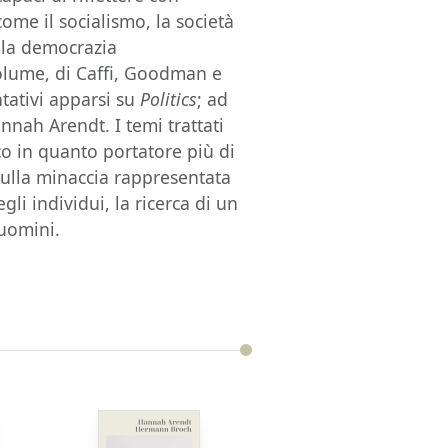
come il socialismo, la società
ella democrazia
volume, di Caffi, Goodman e
ntativi apparsi su
Politics
; ad
nnah Arendt. I temi trattati
co in quanto portatore più di
 sulla minaccia rappresentata
li individui, la ricerca di un
 uomini.