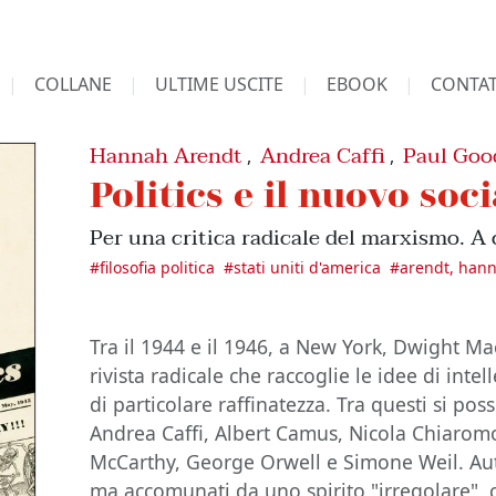
COLLANE
ULTIME USCITE
EBOOK
CONTAT
Hannah Arendt
Andrea Caffi
Paul Go
,
,
Politics e il nuovo soc
Per una critica radicale del marxismo. A 
#
filosofia politica
#
stati uniti d'america
#
arendt, han
Tra il 1944 e il 1946, a New York, Dwight M
rivista radicale che raccoglie le idee di inte
di particolare raffinatezza. Tra questi si po
Andrea Caffi, Albert Camus, Nicola Chiaro
McCarthy, George Orwell e Simone Weil. Aut
ma accomunati da uno spirito "irregolare", c