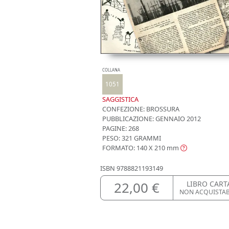
COLLANA
1051
SAGGISTICA
CONFEZIONE:
BROSSURA
PUBBLICAZIONE:
GENNAIO 2012
PAGINE: 268
PESO: 321 GRAMMI
FORMATO: 140 X 210
mm
ISBN
9788821193149
22,00 €
LIBRO CART
NON ACQUISTA