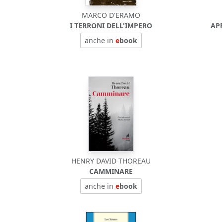
MARCO D'ERAMO
I TERRONI DELL'IMPERO
AP
anche in
e
book
HENRY DAVID THOREAU
CAMMINARE
anche in
e
book