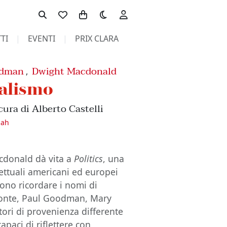
Toggle theme
TI
EVENTI
PRIX CLARA
odman
Dwight Macdonald
,
ialismo
cura di Alberto Castelli
nah
acdonald dà vita a
Politics
, una
llettuali americani ed europei
ssono ricordare i nomi di
monte, Paul Goodman, Mary
ori di provenienza differente
apaci di riflettere con