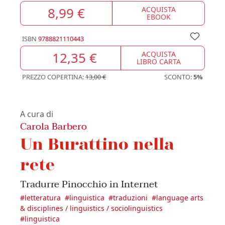
8,99 €
ACQUISTA
EBOOK
ISBN
9788821110443
12,35 €
ACQUISTA
LIBRO CARTA
PREZZO COPERTINA:
13,00 €
SCONTO:
5%
A cura di
Carola Barbero
Un Burattino nella
rete
Tradurre Pinocchio in Internet
#
letteratura
#
linguistica
#
traduzioni
#
language arts
& disciplines / linguistics / sociolinguistics
#
linguistica