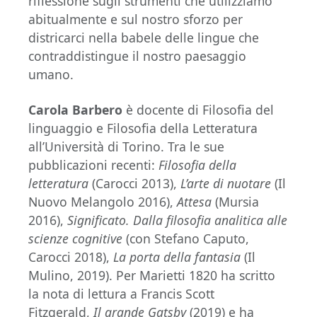
riflessione sugli strumenti che utilizziamo
abitualmente e sul nostro sforzo per
districarci nella babele delle lingue che
contraddistingue il nostro paesaggio
umano.
Carola Barbero
è docente di Filosofia del
linguaggio e Filosofia della Letteratura
all’Università di Torino. Tra le sue
pubblicazioni recenti:
Filosofia della
letteratura
(Carocci 2013),
L’arte di nuotare
(Il
Nuovo Melangolo 2016),
Attesa
(Mursia
2016),
Significato. Dalla filosofia analitica alle
scienze cognitive
(con Stefano Caputo,
Carocci 2018),
La porta della fantasia
(Il
Mulino, 2019). Per Marietti 1820 ha scritto
la nota di lettura a Francis Scott
Fitzgerald,
Il grande Gatsby
(2019) e ha