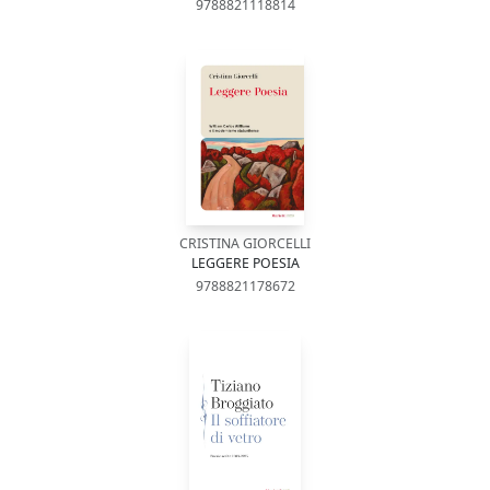
9788821118814
CRISTINA GIORCELLI
LEGGERE POESIA
9788821178672