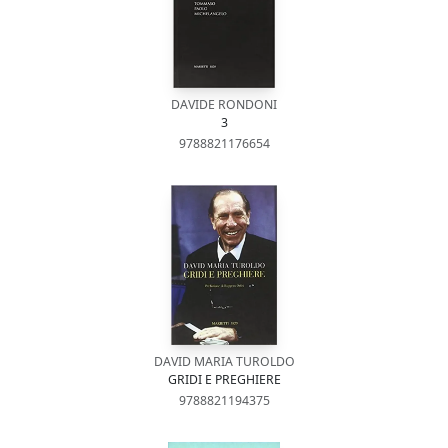
DAVIDE RONDONI
3
9788821176654
DAVID MARIA TUROLDO
GRIDI E PREGHIERE
9788821194375