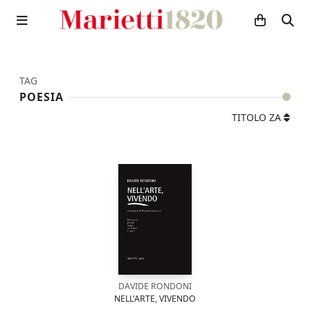
TAG
POESIA
TITOLO ZA
DAVIDE RONDONI
NELL'ARTE, VIVENDO