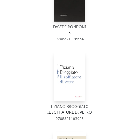
DAVIDE RONDONI
3
9788821176654
TIZIANO BROGGIATO
IL SOFFIATORE DI VETRO
9788821103025