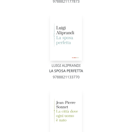
9788821177873
LUIGI ALIPRANDI
LA SPOSA PERFETTA
9788821133770