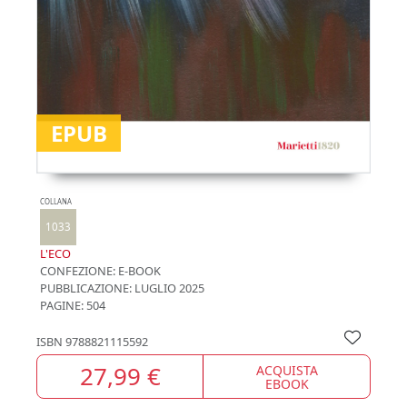
EPUB
COLLANA
1033
L'ECO
CONFEZIONE:
E-BOOK
PUBBLICAZIONE:
LUGLIO 2025
PAGINE: 504
ISBN
9788821115592
27,99 €
ACQUISTA
EBOOK