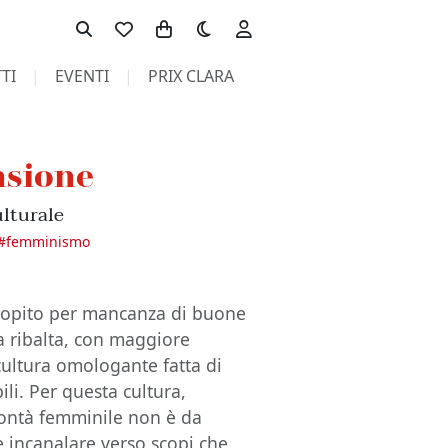
Toggle theme
TI
EVENTI
PRIX CLARA
nsione
lturale
#
femminismo
sopito per mancanza di buone
la ribalta, con maggiore
cultura omologante fatta di
li. Per questa cultura,
lontà femminile non è da
e incanalare verso scopi che