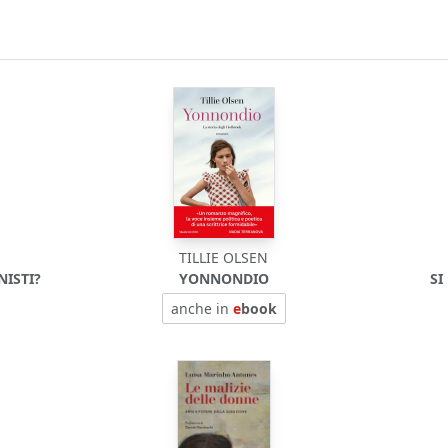
TILLIE OLSEN
NISTI?
YONNONDIO
SI
anche in
e
book