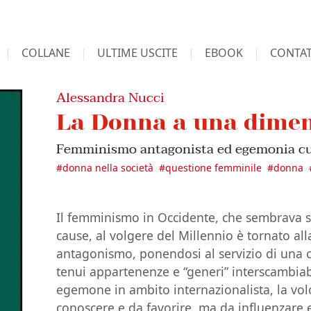
COLLANE
ULTIME USCITE
EBOOK
CONTAT
Alessandra Nucci
La Donna a una dime
Femminismo antagonista ed egemonia cu
#
donna nella società
#
questione femminile
#
donna
Il femminismo in Occidente, che sembrava 
cause, al volgere del Millennio è tornato al
antagonismo, ponendosi al servizio di una 
tenui appartenenze e “generi” interscambiabi
egemone in ambito internazionalista, la vo
conoscere e da favorire, ma da influenzare 