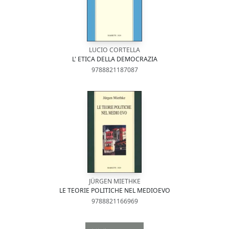
LUCIO CORTELLA
L' ETICA DELLA DEMOCRAZIA
9788821187087
JÜRGEN MIETHKE
LE TEORIE POLITICHE NEL MEDIOEVO
9788821166969