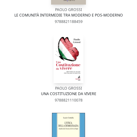
PAOLO GROSSI
LE COMUNITÀ INTERMEDIE TRA MODERNO E POS-MODERNO
9788821188459
PAOLO GROSSI
UNA COSTITUZIONE DA VIVERE
9788821110078