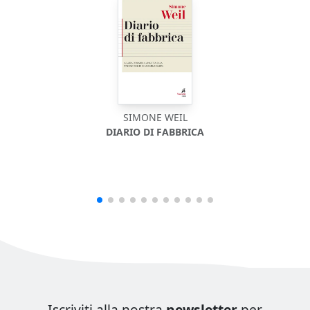
SIMONE WEIL
DIARIO DI FABBRICA
CRIS
Iscriviti alla nostra
newsletter
per