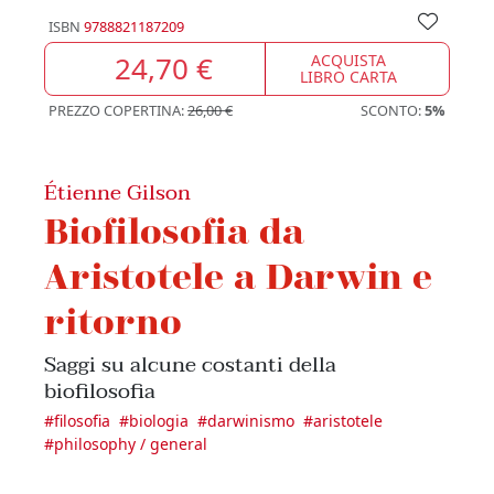
ISBN
9788821187209
24,70 €
ACQUISTA
LIBRO CARTA
PREZZO COPERTINA:
26,00 €
SCONTO:
5%
Étienne Gilson
Biofilosofia da
Aristotele a Darwin e
ritorno
Saggi su alcune costanti della
biofilosofia
#
filosofia
#
biologia
#
darwinismo
#
aristotele
#
philosophy / general