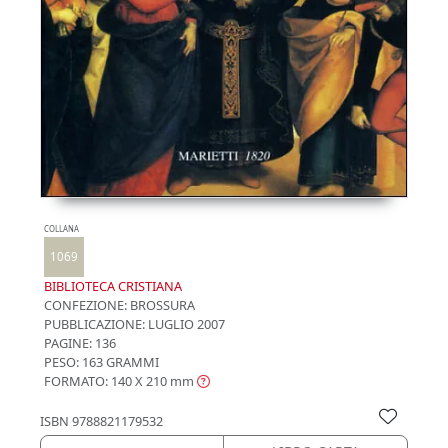
COLLANA
1069
BIBLIOTECA CRISTIANA
CONFEZIONE:
BROSSURA
PUBBLICAZIONE:
LUGLIO 2007
PAGINE: 136
PESO: 163 GRAMMI
FORMATO: 140 X 210
mm
ISBN
9788821179532