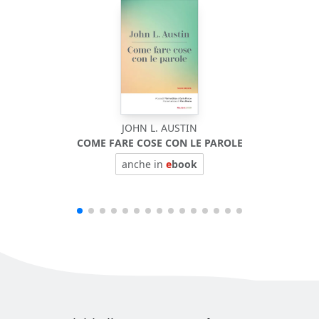
JOHN L. AUSTIN
COME FARE COSE CON LE PAROLE
BIOF
anche in
e
book