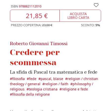
ISBN
9788821112010
21,85 €
ACQUISTA
LIBRO CARTA
PREZZO COPERTINA:
23,00 €
SCONTO:
5%
Roberto Giovanni Timossi
Credere per
scommessa
La sfida di Pascal tra matematica e fede
#
filosofia
#
fede
#
pascal, blaise
#
religion / christian
theology / general
#
religion / faith
#
philosophy /
religious
#
teologia cristiana
#
religione e fede
#
filosofia della religione