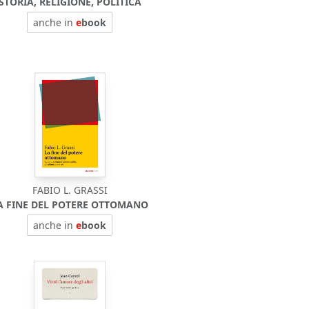
STORIA, RELIGIONE, POLITICA
anche in
e
book
FABIO L. GRASSI
A FINE DEL POTERE OTTOMANO
anche in
e
book