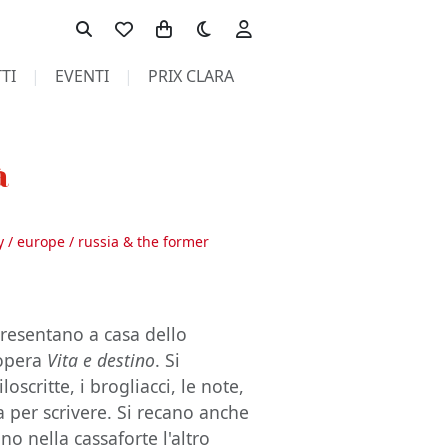
Toggle theme
TI
EVENTI
PRIX CLARA
à
y / europe / russia & the former
presentano a casa dello
'opera
Vita e destino
. Si
oscritte, i brogliacci, le note,
a per scrivere. Si recano anche
no nella cassaforte l'altro