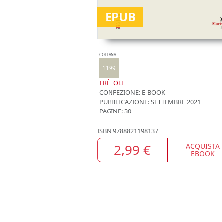
EPUB
COLLANA
1199
I RÈFOLI
CONFEZIONE:
E-BOOK
PUBBLICAZIONE:
SETTEMBRE 2021
PAGINE: 30
ISBN
9788821198137
2,99 €
ACQUISTA
EBOOK