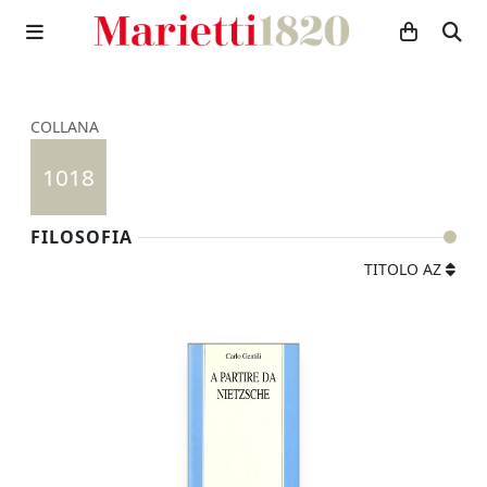
COLLANA
1018
FILOSOFIA
TITOLO AZ