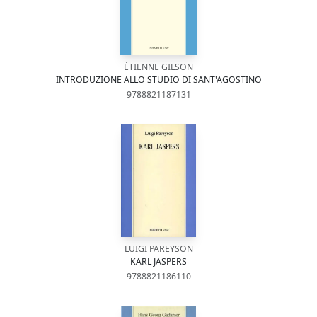
ÉTIENNE GILSON
INTRODUZIONE ALLO STUDIO DI SANT'AGOSTINO
9788821187131
LUIGI PAREYSON
KARL JASPERS
9788821186110