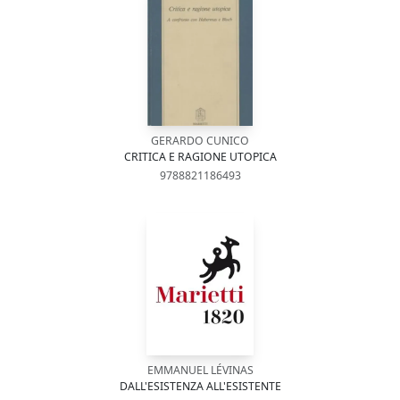
GERARDO CUNICO
CRITICA E RAGIONE UTOPICA
9788821186493
EMMANUEL LÉVINAS
DALL'ESISTENZA ALL'ESISTENTE