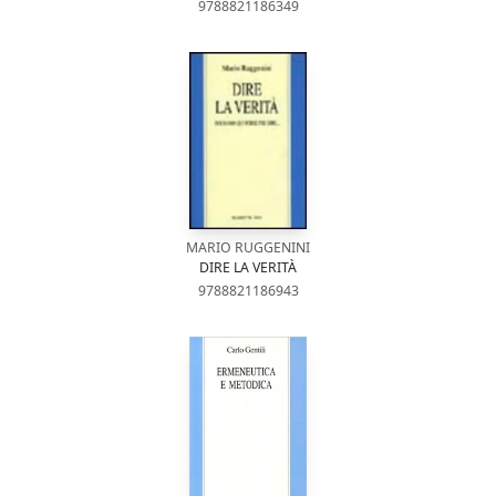
9788821186349
MARIO RUGGENINI
DIRE LA VERITÀ
9788821186943