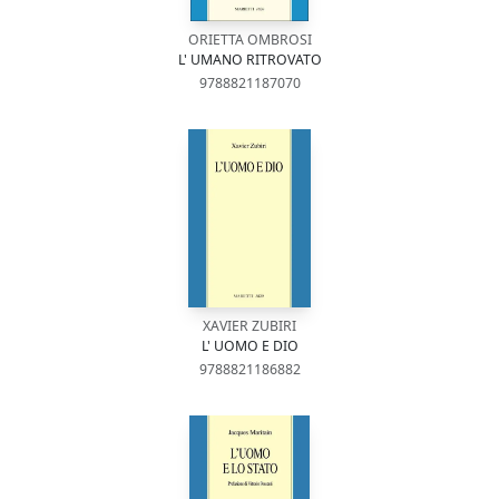
ORIETTA OMBROSI
L' UMANO RITROVATO
9788821187070
XAVIER ZUBIRI
L' UOMO E DIO
9788821186882