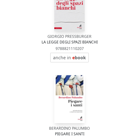
GIORGIO PRESSBURGER
LA LEGGE DEGLI SPAZI BIANCHI
9788821110207
anche in
e
book
BERARDINO PALUMBO
PIEGARE I SANTI