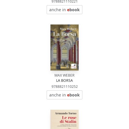
9788821110221
anche in
e
book
MAX WEBER
LA BORSA
9788821110252
anche in
e
book