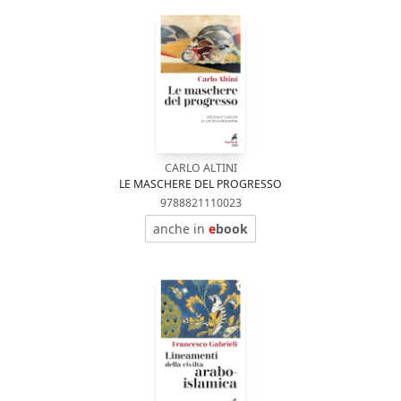
CARLO ALTINI
LE MASCHERE DEL PROGRESSO
9788821110023
anche in
e
book