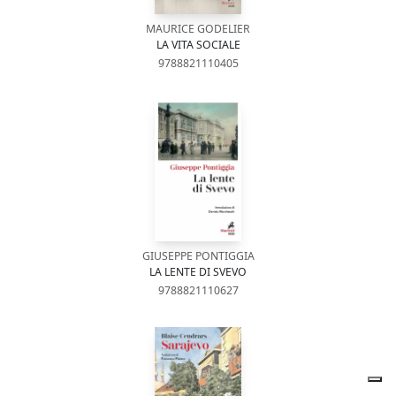
MAURICE GODELIER
LA VITA SOCIALE
9788821110405
GIUSEPPE PONTIGGIA
LA LENTE DI SVEVO
9788821110627