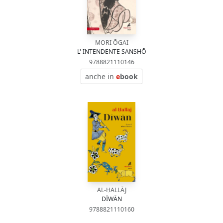
MORI ŌGAI
L' INTENDENTE SANSHŌ
9788821110146
anche in
e
book
AL-ḤALLĀJ
DĪWĀN
9788821110160