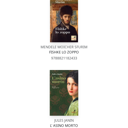
MENDELE MOICHER SFURIM
FISHKE LO ZOPPO
9788821182433
JULES JANIN
L' ASINO MORTO