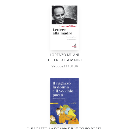
LORENZO MILANI
LETTERE ALLA MADRE
9788821110184
IL RAGAZZO, LA DONNA E IL VECCHIO POETA